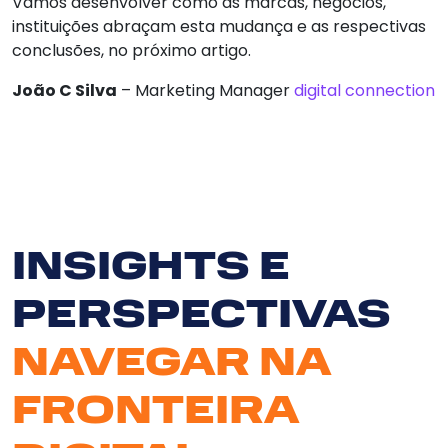
Vamos desenvolver como as marcas, negócios,
instituições abraçam esta mudança e as respectivas
Serv
conclusões, no próximo artigo.
João C Silva
– Marketing Manager
digital connection
So
N
Clie
INSIGHTS E
Bl
PERSPECTIVAS
Cont
NAVEGAR NA
FRONTEIRA